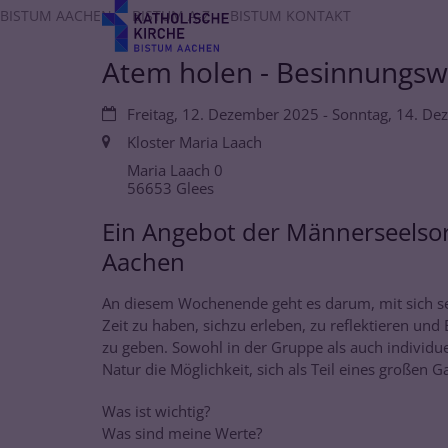
Zum Inhalt springen
BISTUM AACHEN
BISTUM A-Z
BISTUM KONTAKT
Atem holen - Besinnungsw
Datum:
Freitag, 12. Dezember 2025 - Sonntag, 14. D
Ort:
Kloster Maria Laach
Maria Laach 0
56653
Glees
Ein Angebot der Männerseelso
Aachen
An diesem Wochenende geht es darum, mit sich s
Zeit zu haben, sichzu erleben, zu reflektieren u
zu geben. Sowohl in der Gruppe als auch individue
Natur die Möglichkeit, sich als Teil eines großen 
Was ist wichtig?
Was sind meine Werte?