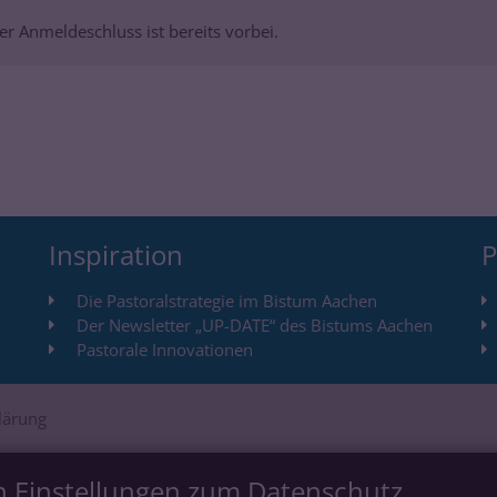
r Anmeldeschluss ist bereits vorbei.
Inspiration
P
Die Pastoralstrategie im Bistum Aachen
Der Newsletter „UP-DATE“ des Bistums Aachen
Pastorale Innovationen
lärung
n Einstellungen zum Datenschutz