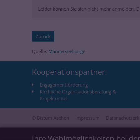
Leider können Sie sich nicht mehr anmelden. De
Zurück
Quelle:
Männerseelsorge
Kooperationspartner:
Engagementförderung
Kirchliche Organisationsberatung &
Projektmittel
© Bistum Aachen
Impressum
Datenschutzerk
Ihre Wahlmöglichkeiten bei de