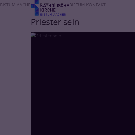
Zum Inhalt springen
BISTUM AACHEN
BISTUM A-Z
BISTUM KONTAKT
Priester sein