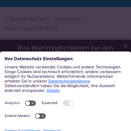
© Bistum Aachen
Impressum
Datenschutzerklärung
✕
Ihre Wahlmöglichkeiten bei den
Einstellungen zum Datenschutz
Wir möchten Ihnen ein optimales Webseiten-Erlebnis bieten.
Dazu verwenden wir Cookies, die für das Funktionieren
unserer Website notwendig sind. Mit Ihrer Zustimmung
verwenden wir auch Cookies und andere Technologien, die
zur Anzeige externer Inhalte (Videos über Youtube, Audios
über Soundcloud, Karten über MapTiler ...) oder zu
anonymen Statistikzwecken genutzt werden. Sie können
selbst entscheiden, welche Kategorien Sie zulassen möchten.
Bitte beachten Sie, dass auf Basis Ihrer Einstellungen
womöglich nicht mehr alle Funktionalitäten der Seite zur
Verfügung stehen. Weitere Informationen und die Möglichkeit
zum Widerruf Ihrer Einwillung finden Sie in unserer
Datenschutzerklärung
.