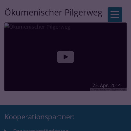
Ökumenischer Pilgerweg
Zum Inhalt springen
23. Apr. 2014
© Bistum Aachen - Robin Schall
Kooperationspartner: