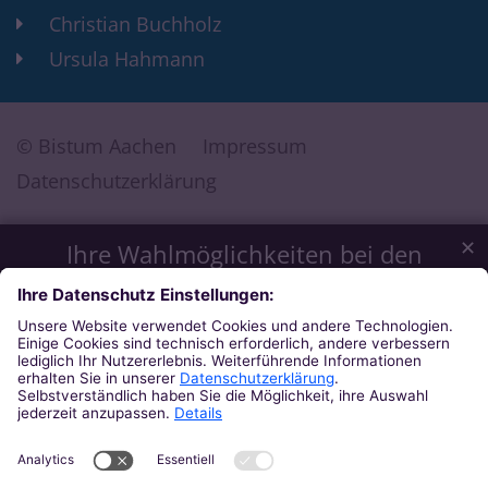
Christian Buchholz
Ursula Hahmann
© Bistum Aachen
Impressum
Datenschutzerklärung
✕
Ihre Wahlmöglichkeiten bei den
Einstellungen zum Datenschutz
Wir möchten Ihnen ein optimales Webseiten-Erlebnis bieten.
Dazu verwenden wir Cookies, die für das Funktionieren
unserer Website notwendig sind. Mit Ihrer Zustimmung
verwenden wir auch Cookies und andere Technologien, die
zur Anzeige externer Inhalte (Videos über Youtube, Audios
über Soundcloud, Karten über MapTiler ...) oder zu
anonymen Statistikzwecken genutzt werden. Sie können
selbst entscheiden, welche Kategorien Sie zulassen möchten.
Bitte beachten Sie, dass auf Basis Ihrer Einstellungen