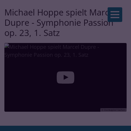
Michael Hoppe spielt Marcel
Zum Inhalt springen
Dupre - Symphonie Passion
op. 23, 1. Satz
© Domkapitel Aachen