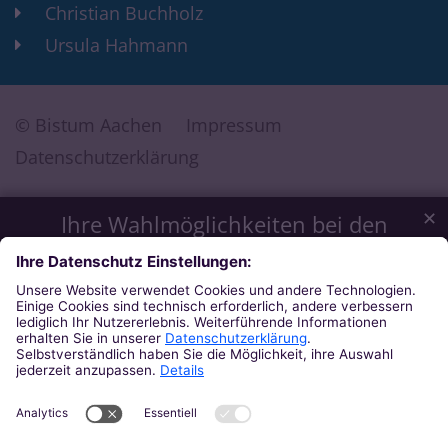
Christian Buchholz
Ursula Hahmann
© Bistum Aachen
Impressum
Datenschutzerklärung
✕
Ihre Wahlmöglichkeiten bei den
Einstellungen zum Datenschutz
Wir möchten Ihnen ein optimales Webseiten-Erlebnis bieten.
Dazu verwenden wir Cookies, die für das Funktionieren
unserer Website notwendig sind. Mit Ihrer Zustimmung
verwenden wir auch Cookies und andere Technologien, die
zur Anzeige externer Inhalte (Videos über Youtube, Audios
über Soundcloud, Karten über MapTiler ...) oder zu
anonymen Statistikzwecken genutzt werden. Sie können
selbst entscheiden, welche Kategorien Sie zulassen möchten.
Bitte beachten Sie, dass auf Basis Ihrer Einstellungen
womöglich nicht mehr alle Funktionalitäten der Seite zur