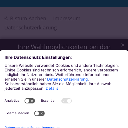
© Bistum Aachen
Impressum
Datenschutzerklärung
✕
Ihre Wahlmöglichkeiten bei den
Einstellungen zum Datenschutz
Wir möchten Ihnen ein optimales Webseiten-Erlebnis bieten.
Dazu verwenden wir Cookies, die für das Funktionieren
unserer Website notwendig sind. Mit Ihrer Zustimmung
verwenden wir auch Cookies und andere Technologien, die
zur Anzeige externer Inhalte (Videos über Youtube, Audios
über Soundcloud, Karten über MapTiler ...) oder zu
anonymen Statistikzwecken genutzt werden. Sie können
selbst entscheiden, welche Kategorien Sie zulassen möchten.
Bitte beachten Sie, dass auf Basis Ihrer Einstellungen
womöglich nicht mehr alle Funktionalitäten der Seite zur
Verfügung stehen. Weitere Informationen und die Möglichkeit
zum Widerruf Ihrer Einwillung finden Sie in unserer
Datenschutzerklärung
.