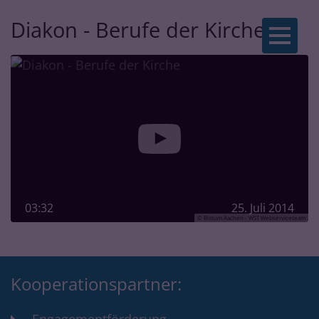
Diakon - Berufe der Kirche
Zum Inhalt springen
03:32
25. Juli 2014
© Bistum Aachen - WST Webserviceteam
Kooperationspartner: