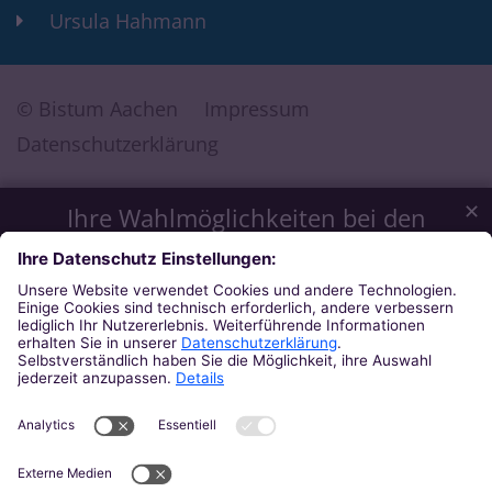
Ursula Hahmann
© Bistum Aachen
Impressum
Datenschutzerklärung
✕
Ihre Wahlmöglichkeiten bei den
Einstellungen zum Datenschutz
Wir möchten Ihnen ein optimales Webseiten-Erlebnis bieten.
Dazu verwenden wir Cookies, die für das Funktionieren
unserer Website notwendig sind. Mit Ihrer Zustimmung
verwenden wir auch Cookies und andere Technologien, die
zur Anzeige externer Inhalte (Videos über Youtube, Audios
über Soundcloud, Karten über MapTiler ...) oder zu
anonymen Statistikzwecken genutzt werden. Sie können
selbst entscheiden, welche Kategorien Sie zulassen möchten.
Bitte beachten Sie, dass auf Basis Ihrer Einstellungen
womöglich nicht mehr alle Funktionalitäten der Seite zur
Verfügung stehen. Weitere Informationen und die Möglichkeit