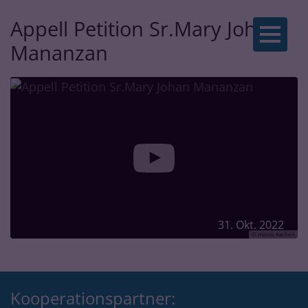
Appell Petition Sr.Mary Johan
Zum Inhalt springen
Mananzan
31. Okt. 2022
© missio Aachen
Kooperationspartner: