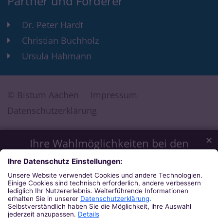
Partner und Förderer
Dr. Peter Hardt
Christian Buchholz
Ursula Hahmann
© Bistum Aachen
Impressum
Datenschutzerklärung
✕
Ihre Wahlmöglichkeiten bei den
Einstellungen zum Datenschutz
Wir möchten Ihnen ein optimales Webseiten-Erlebnis bieten.
Dazu verwenden wir Cookies, die für das Funktionieren
unserer Website notwendig sind. Mit Ihrer Zustimmung
verwenden wir auch Cookies und andere Technologien, die
zur Anzeige externer Inhalte (Videos über Youtube, Audios
über Soundcloud, Karten über MapTiler ...) oder zu