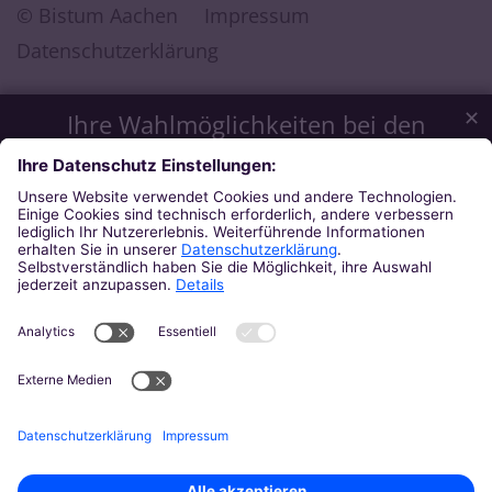
© Bistum Aachen
Impressum
Datenschutzerklärung
✕
Ihre Wahlmöglichkeiten bei den
Einstellungen zum Datenschutz
Wir möchten Ihnen ein optimales Webseiten-Erlebnis bieten.
Dazu verwenden wir Cookies, die für das Funktionieren
unserer Website notwendig sind. Mit Ihrer Zustimmung
verwenden wir auch Cookies und andere Technologien, die
zur Anzeige externer Inhalte (Videos über Youtube, Audios
über Soundcloud, Karten über MapTiler ...) oder zu
anonymen Statistikzwecken genutzt werden. Sie können
selbst entscheiden, welche Kategorien Sie zulassen möchten.
Bitte beachten Sie, dass auf Basis Ihrer Einstellungen
womöglich nicht mehr alle Funktionalitäten der Seite zur
Verfügung stehen. Weitere Informationen und die Möglichkeit
zum Widerruf Ihrer Einwillung finden Sie in unserer
Datenschutzerklärung
.
Impressum
Datenschutzerklärung