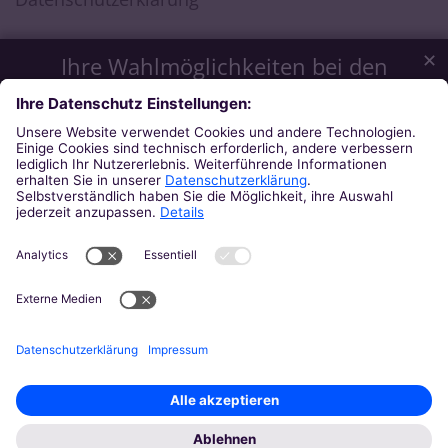
✕
Ihre Wahlmöglichkeiten bei den
Einstellungen zum Datenschutz
Wir möchten Ihnen ein optimales Webseiten-Erlebnis bieten.
Dazu verwenden wir Cookies, die für das Funktionieren
unserer Website notwendig sind. Mit Ihrer Zustimmung
verwenden wir auch Cookies und andere Technologien, die
zur Anzeige externer Inhalte (Videos über Youtube, Audios
über Soundcloud, Karten über MapTiler ...) oder zu
anonymen Statistikzwecken genutzt werden. Sie können
selbst entscheiden, welche Kategorien Sie zulassen möchten.
Bitte beachten Sie, dass auf Basis Ihrer Einstellungen
womöglich nicht mehr alle Funktionalitäten der Seite zur
Verfügung stehen. Weitere Informationen und die Möglichkeit
zum Widerruf Ihrer Einwillung finden Sie in unserer
Datenschutzerklärung
.
Impressum
Datenschutzerklärung
Notwendig