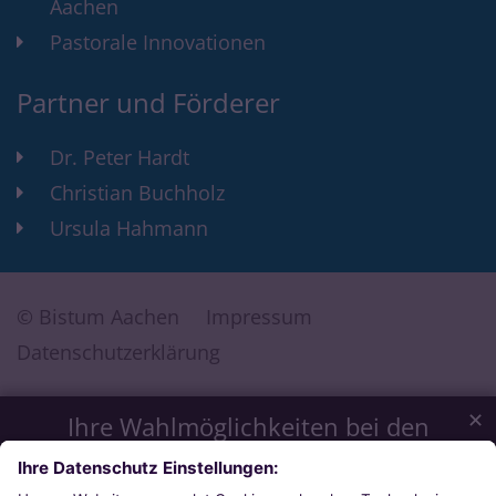
Aachen
Pastorale Innovationen
Partner und Förderer
Dr. Peter Hardt
Christian Buchholz
Ursula Hahmann
© Bistum Aachen
Impressum
Datenschutzerklärung
✕
Ihre Wahlmöglichkeiten bei den
Einstellungen zum Datenschutz
Wir möchten Ihnen ein optimales Webseiten-Erlebnis bieten.