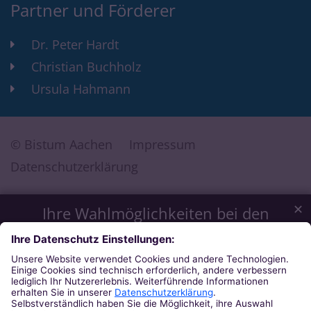
Partner und Förderer
Dr. Peter Hardt
Christian Buchholz
Ursula Hahmann
© Bistum Aachen
Impressum
Datenschutzerklärung
✕
Ihre Wahlmöglichkeiten bei den
Einstellungen zum Datenschutz
Wir möchten Ihnen ein optimales Webseiten-Erlebnis bieten.
Dazu verwenden wir Cookies, die für das Funktionieren
unserer Website notwendig sind. Mit Ihrer Zustimmung
verwenden wir auch Cookies und andere Technologien, die
zur Anzeige externer Inhalte (Videos über Youtube, Audios