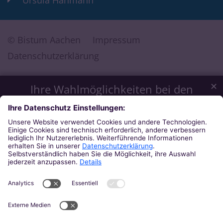
Ursula Hahmann
© Bistum Aachen
Impressum
Datenschutzerklärung
✕
Ihre Wahlmöglichkeiten bei den
Einstellungen zum Datenschutz
Wir möchten Ihnen ein optimales Webseiten-Erlebnis bieten.
Dazu verwenden wir Cookies, die für das Funktionieren
unserer Website notwendig sind. Mit Ihrer Zustimmung
verwenden wir auch Cookies und andere Technologien, die
zur Anzeige externer Inhalte (Videos über Youtube, Audios
über Soundcloud, Karten über MapTiler ...) oder zu
anonymen Statistikzwecken genutzt werden. Sie können
selbst entscheiden, welche Kategorien Sie zulassen möchten.
Bitte beachten Sie, dass auf Basis Ihrer Einstellungen
womöglich nicht mehr alle Funktionalitäten der Seite zur
Verfügung stehen. Weitere Informationen und die Möglichkeit
zum Widerruf Ihrer Einwillung finden Sie in unserer