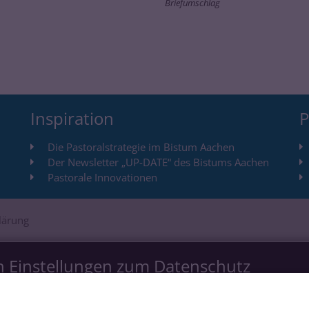
Briefumschlag
Inspiration
P
Die Pastoralstrategie im Bistum Aachen
Der Newsletter „UP-DATE“ des Bistums Aachen
Pastorale Innovationen
lärung
n Einstellungen zum Datenschutz
is bieten. Dazu verwenden wir Cookies, die für das Funktioniere
e Technologien, die zur Anzeige externer Inhalte (Videos über 