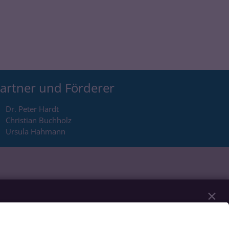
artner und Förderer
Dr. Peter Hardt
Christian Buchholz
Ursula Hahmann
✕
n unserer Website notwendig sind. Mit Ihrer
Youtube, Audios über Soundcloud, Karten über