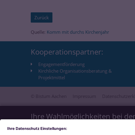
Zurück
Quelle:
Komm mit durchs Kirchenjahr
Kooperationspartner:
Engagementförderung
Kirchliche Organisationsberatung &
Projektmittel
© Bistum Aachen
Impressum
Datenschutzerk
Ihre Wahlmöglichkeiten bei de
Wir möchten Ihnen ein optimales Webseiten-Erlebn
Zustimmung verwenden wir auch Cookies und ander