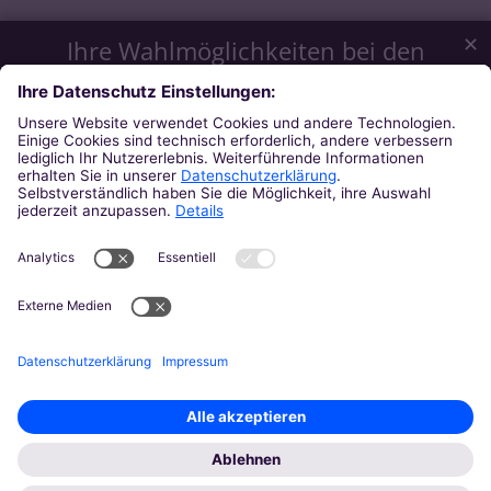
✕
Ihre Wahlmöglichkeiten bei den
Einstellungen zum Datenschutz
Wir möchten Ihnen ein optimales Webseiten-Erlebnis bieten.
Dazu verwenden wir Cookies, die für das Funktionieren
unserer Website notwendig sind. Mit Ihrer Zustimmung
verwenden wir auch Cookies und andere Technologien, die
zur Anzeige externer Inhalte (Videos über Youtube, Audios
über Soundcloud, Karten über MapTiler ...) oder zu
anonymen Statistikzwecken genutzt werden. Sie können
selbst entscheiden, welche Kategorien Sie zulassen möchten.
Bitte beachten Sie, dass auf Basis Ihrer Einstellungen
womöglich nicht mehr alle Funktionalitäten der Seite zur
Verfügung stehen. Weitere Informationen und die Möglichkeit
zum Widerruf Ihrer Einwillung finden Sie in unserer
Datenschutzerklärung
.
Impressum
Datenschutzerklärung
Notwendig
Externe Inhalte