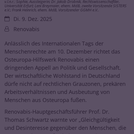
v.l.n.r.: Sophie, Aussteigerin; Dr. Jakob Drobnik, Rechtswissenschaftler,
Universität Erfurt; Leni Breymaier, ehem. MdB, zweite Vorsitzende SISTERS
e.V.; Frank Heinrich, ehem. MdB, Vorsitzender GGMH e.V..
Datum:
Di. 9. Dez. 2025
Von:
Renovabis
Anlässlich des Internationalen Tags der
Menschenrechte am 10. Dezember richtet das
Osteuropa-Hilfswerk Renovabis einen
dringenden Appell an Politik und Gesellschaft.
Der wirtschaftliche Wohlstand in Deutschland
dürfe nicht auf rechtlichen Grauzonen, prekären
Arbeitsverhältnissen und Ausbeutung von
Menschen aus Osteuropa fußen.
Renovabis-Hauptgeschäftsführer Prof. Dr.
Thomas Schwartz warnte vor „Gleichgültigkeit
und Desinteresse gegenüber den Menschen, die