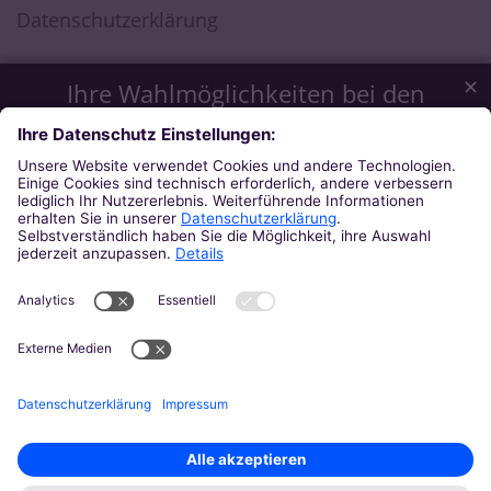
Datenschutzerklärung
✕
Ihre Wahlmöglichkeiten bei den
Einstellungen zum Datenschutz
Wir möchten Ihnen ein optimales Webseiten-Erlebnis bieten.
Dazu verwenden wir Cookies, die für das Funktionieren
unserer Website notwendig sind. Mit Ihrer Zustimmung
verwenden wir auch Cookies und andere Technologien, die
zur Anzeige externer Inhalte (Videos über Youtube, Audios
über Soundcloud, Karten über MapTiler ...) oder zu
anonymen Statistikzwecken genutzt werden. Sie können
selbst entscheiden, welche Kategorien Sie zulassen möchten.
Bitte beachten Sie, dass auf Basis Ihrer Einstellungen
womöglich nicht mehr alle Funktionalitäten der Seite zur
Verfügung stehen. Weitere Informationen und die Möglichkeit
zum Widerruf Ihrer Einwillung finden Sie in unserer
Datenschutzerklärung
.
Impressum
Datenschutzerklärung