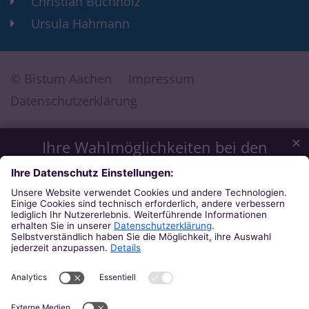
Christian Buchholz
Ursula Hahmann
© Bistum Aachen
Impressum
Datenschutzerklärung
✕
Ihre Wahlmöglichkeiten bei den
Einstellungen zum Datenschutz
Wir möchten Ihnen ein optimales Webseiten-Erlebnis bieten.
Dazu verwenden wir Cookies, die für das Funktionieren
unserer Website notwendig sind. Mit Ihrer Zustimmung
verwenden wir auch Cookies und andere Technologien, die
zur Anzeige externer Inhalte (Videos über Youtube, Audios
über Soundcloud, Karten über MapTiler ...) oder zu
anonymen Statistikzwecken genutzt werden. Sie können
selbst entscheiden, welche Kategorien Sie zulassen möchten.
Bitte beachten Sie, dass auf Basis Ihrer Einstellungen
womöglich nicht mehr alle Funktionalitäten der Seite zur