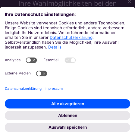
✕
Ihre Wahlmöglichkeiten bei den
Einstellungen zum Datenschutz
Wir möchten Ihnen ein optimales Webseiten-Erlebnis bieten.
Dazu verwenden wir Cookies, die für das Funktionieren
unserer Website notwendig sind. Mit Ihrer Zustimmung
verwenden wir auch Cookies und andere Technologien, die
zur Anzeige externer Inhalte (Videos über Youtube, Audios
über Soundcloud, Karten über MapTiler ...) oder zu
anonymen Statistikzwecken genutzt werden. Sie können
selbst entscheiden, welche Kategorien Sie zulassen möchten.
Bitte beachten Sie, dass auf Basis Ihrer Einstellungen
womöglich nicht mehr alle Funktionalitäten der Seite zur
Verfügung stehen. Weitere Informationen und die Möglichkeit
zum Widerruf Ihrer Einwillung finden Sie in unserer
Datenschutzerklärung
.
Impressum
Datenschutzerklärung
Notwendig
Externe Inhalte
Speichern
Alle akzeptieren