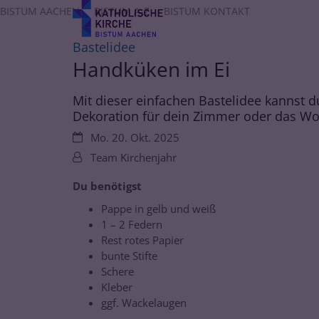
Zum Inhalt springen
BISTUM AACHEN
BISTUM A-Z
BISTUM KONTAKT
:
Bastelidee
Handküken im Ei
Mit dieser einfachen Bastelidee kannst 
Dekoration für dein Zimmer oder das Wo
Datum:
Mo. 20. Okt. 2025
Von:
Team Kirchenjahr
Du benötigst
Pappe in gelb und weiß
1 – 2 Federn
Rest rotes Papier
bunte Stifte
Schere
Kleber
ggf. Wackelaugen