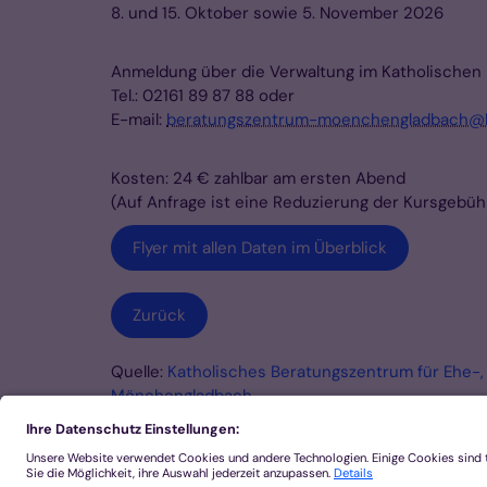
8. und 15. Oktober sowie 5. November 2026
Anmeldung über die Verwaltung im Katholischen
Tel.: 02161 89 87 88 oder
E-mail:
beratungszentrum-moenchengladbach@
Kosten: 24 € zahlbar am ersten Abend
(Auf Anfrage ist eine Reduzierung der Kursgebüh
Flyer mit allen Daten im Überblick
Zurück
Quelle:
Katholisches Beratungszentrum für Ehe-,
Mönchengladbach
© Bistum Aachen
Impressum
Datenschutzer