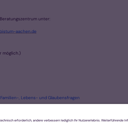
 Beratungszentrum unter:
bistum-aachen.de
r möglich.)
 Familien-, Lebens- und Glaubensfragen
klärung