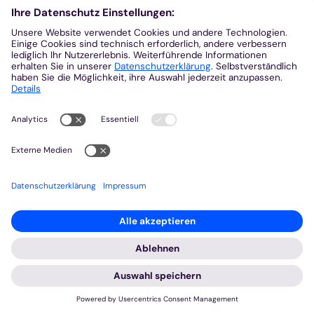
Eine Anmeldung ist erforderlich unter:
Staendiger.Diakonat@bistum-aachen.de
oder
telefonisch bei Frau Ute Ntsala, Tel.: 0241/452-548
Zurück
Quelle:
Diakone
© Bistum Aachen
Impressum
Datenschutzerklärung