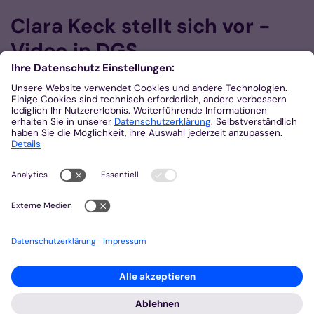
Clara Keck stellt sich vor -
Video in DGS
© Bistum Aachen