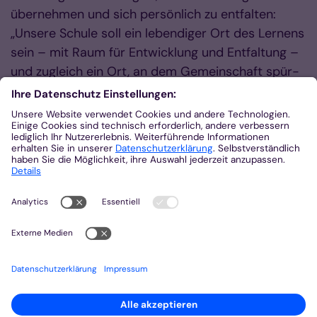
übernehmen und sich persönlich zu entfalten:
„Unsere Schule soll ein lebendiger Ort des Lernens
sein – mit Raum für Entwicklung und Entfaltung –
und zugleich ein Ort, an dem Gemeinschaft spür-
und erfahrbar wird. Partizipation und gelebte
Demokratie sind daher zentrale Pfeiler für die
Zukunft der Clara-Fey-Schule.“
An der Bischöflichen Clara-Fey-Schule werden
aktuell 1135 Schülerinnen und Schüler von 75
Lehrkräften unterrichtet.
Zurück
Quelle:
Schule und Hochschule