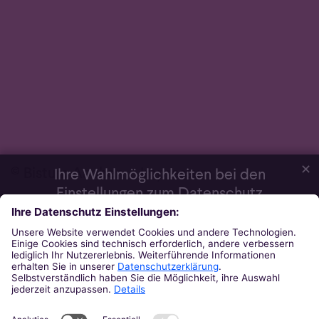
✕
© Bistum Aachen
Impressum
Ihre Wahlmöglichkeiten bei den
Einstellungen zum Datenschutz
Daten­schutz­erklärung
Wir möchten Ihnen ein optimales Webseiten-Erlebnis bieten. Dazu
verwenden wir Cookies, die für das Funktionieren unserer Website
notwendig sind. Mit Ihrer Zustimmung verwenden wir auch
Cookies und andere Technologien, die zur Anzeige externer
Inhalte (Videos über Youtube, Audios über Soundcloud, Karten
über MapTiler ...) oder zu anonymen Statistikzwecken genutzt
werden. Sie können selbst entscheiden, welche Kategorien Sie
zulassen möchten. Bitte beachten Sie, dass auf Basis Ihrer