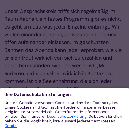
Unser Gesprächskreis trifft sich regelmäßig im
Raum Aachen, ein festes Programm gibt es nicht,
es geht um das, was jeder Einzelne einbringt. Wir
wollen einander zuhören, aktiv zuhören und uns
offen aufeinander einlassen. Im geschützten
Rahmen des Abends kann jeder erproben, wie viel
er sich traut wirklich von sich zu erzählen und
dabei herausfinden, wie und wer er ist. „Mit
anderen und sich selber wirklich in Kontakt zu
kommen, ist die Seelennahrung, die sich jeder
wünscht.", so Burkhard Wahl. Die
Männergespräche moderiert Herr Burkhard Wahl.
Anmeldungen werden gerne unter Telefon:
(02464) 987997 oder E-Mail:
burkhard.wahl@gmail.com angenommen.