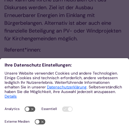
Diskurses werden. Ziel ist der Ausbau
Erneuerbarer Energien im Einklang mit
Bürgerbelangen. Alternativ ist aber auch eine
finanzielle Beteiligung an PV- oder Windprojekten
für Kirchengemeinden möglich.
Referent*innen:
n.n., Kirchengemeinde mit Erfahrung in
entsprechenden Projekten
Mirco Sieg, Fachexperte Finanzielle Beteiligung
und Bürgerenergie, NRW.Energy4Climate
Anmeldung hier
Zurück