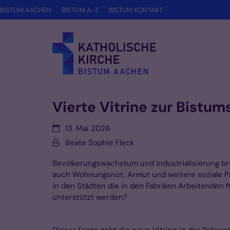
Zum Inhalt springen
BISTUM AACHEN
BISTUM A-Z
BISTUM KONTAKT
Vierte Vitrine zur Bistu
Datum:
13. Mai 2026
Von:
Beate Sophie Fleck
Bevölkerungswachstum und Industrialisierung br
auch Wohnungsnot, Armut und weitere soziale P
in den Städten die in den Fabriken Arbeitenden fi
unterstützt werden?