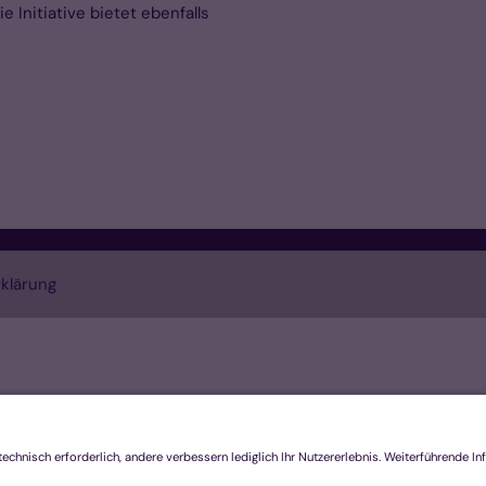
 Initiative bietet ebenfalls
klärung