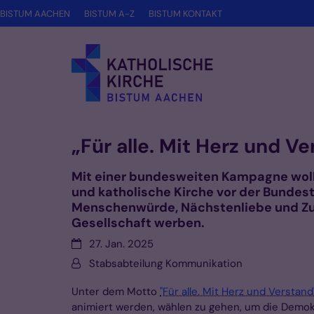
Zum Inhalt springen
BISTUM AACHEN
BISTUM A-Z
BISTUM KONTAKT
„Für alle. Mit Herz und V
Mit einer bundesweiten Kampagne woll
und katholische Kirche vor der Bundes
Menschenwürde, Nächstenliebe und Z
Gesellschaft werben.
Datum:
27. Jan. 2025
Von:
Stabsabteilung Kommunikation
Unter dem Motto
"Für alle. Mit Herz und Verstand
animiert werden, wählen zu gehen, um die Demok