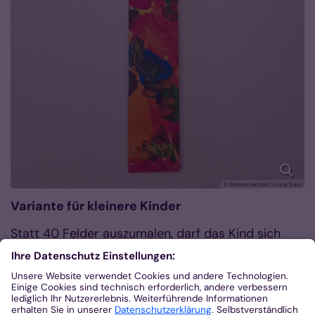
© Bistum Aachen/ Lucia Traut
Variante für kleinere Kinder
Statt 40 Felder auszumalen, darf das Kind sich
jeden Tag (oder jeden Sonntag) eine Farbe
aussuchen und einen Teil des Kreuzes damit
anmalen. An Ostern wird dann eine Sonne mit
deckender Farbe in die Mitte des Kreuzes gemalt /