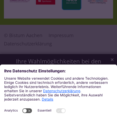
© Bistum Aachen
Impressum
Datenschutzerklärung
✕
Ihre Wahlmöglichkeiten bei den
Einstellungen zum Datenschutz
Wir möchten Ihnen ein optimales Webseiten-Erlebnis bieten.
Dazu verwenden wir Cookies, die für das Funktionieren
unserer Website notwendig sind. Mit Ihrer Zustimmung
verwenden wir auch Cookies und andere Technologien, die
zur Anzeige externer Inhalte (Videos über Youtube, Audios
über Soundcloud, Karten über MapTiler ...) oder zu
anonymen Statistikzwecken genutzt werden. Sie können
selbst entscheiden, welche Kategorien Sie zulassen möchten.
Bitte beachten Sie, dass auf Basis Ihrer Einstellungen