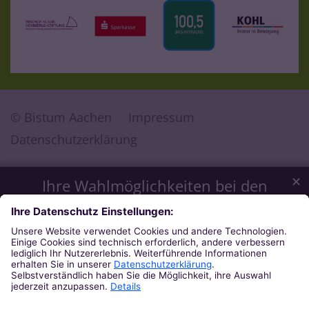
© Bistum Aachen
Impressum
Datenschutzerklärung
✕
Ihre Wahlmöglichkeiten bei den
Einstellungen zum Datenschutz
© Bistum Aachen
Wir möchten Ihnen ein optimales Webseiten-Erlebnis bieten.
Dazu verwenden wir Cookies, die für das Funktionieren
unserer Website notwendig sind. Mit Ihrer Zustimmung
verwenden wir auch Cookies und andere Technologien, die
zur Anzeige externer Inhalte (Videos über Youtube, Audios
über Soundcloud, Karten über MapTiler ...) oder zu
anonymen Statistikzwecken genutzt werden. Sie können