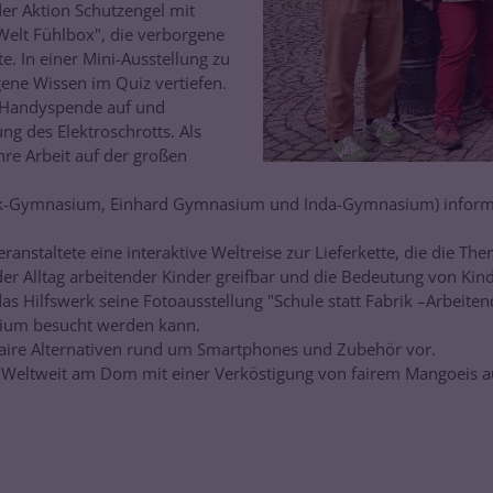
der Aktion Schutzengel mit
Welt Fühlbox", die verborgene
. In einer Mini-Ausstellung zu
igene Wissen im Quiz vertiefen.
r Handyspende auf und
ng des Elektroschrotts. Als
hre Arbeit auf der großen
nk-Gymnasium, Einhard Gymnasium und Inda-Gymnasium) informie
anstaltete eine interaktive Weltreise zur Lieferkette, die die T
 der Alltag arbeitender Kinder greifbar und die Bedeutung von Ki
s Hilfswerk seine Fotoausstellung "Schule statt Fabrik –Arbeite
sium besucht werden kann.
faire Alternativen rund um Smartphones und Zubehör vor.
 Weltweit am Dom mit einer Verköstigung von fairem Mangoeis a