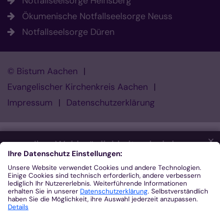
Notfallseelsorge Heinsberg
Ökumenische Notfallseelsorge Neuss
Notfallseelsorge Düren
© Bistum Aachen
Evangelischer Kirchenkreis Aachen
Impressum
Datenschutzerklärung
✕
Ihre Wahlmöglichkeiten bei den
Einstellungen zum Datenschutz
Wir möchten Ihnen ein optimales Webseiten-Erlebnis bieten.
Dazu verwenden wir Cookies, die für das Funktionieren unserer
Website notwendig sind. Mit Ihrer Zustimmung verwenden wir
auch Cookies und andere Technologien, die zur Anzeige
externer Inhalte (Videos über Youtube, Audios über
Soundcloud, Karten über MapTiler ...) oder zu anonymen