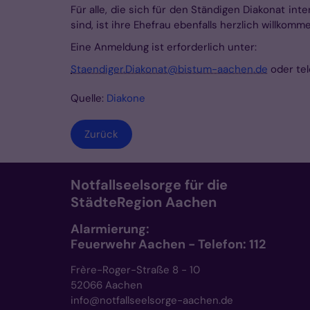
Für alle, die sich für den Ständigen Diakonat i
sind, ist ihre Ehefrau ebenfalls herzlich willkomm
Eine Anmeldung ist erforderlich unter:
Staendiger.Diakonat@bistum-aachen.de
oder tel
Quelle:
Diakone
Zurück
Notfallseelsorge für die
StädteRegion Aachen
Alarmierung:
Feuerwehr Aachen - Telefon: 112
Frère-Roger-Straße 8 - 10
52066 Aachen
info@notfallseelsorge-aachen.de