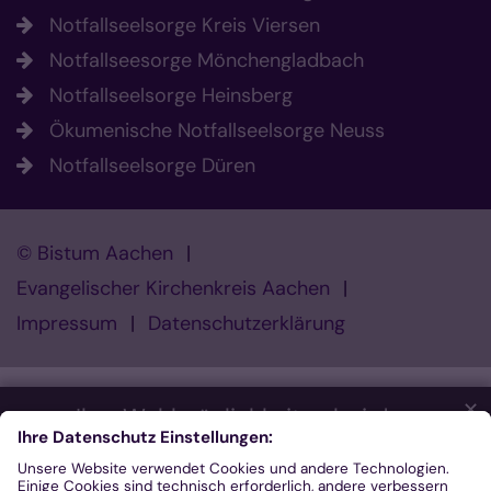
Notfallseelsorge Kreis Viersen
Notfallseesorge Mönchengladbach
Notfallseelsorge Heinsberg
Ökumenische Notfallseelsorge Neuss
Notfallseelsorge Düren
© Bistum Aachen
Evangelischer Kirchenkreis Aachen
Impressum
Datenschutzerklärung
✕
Ihre Wahlmöglichkeiten bei den
Einstellungen zum Datenschutz
Wir möchten Ihnen ein optimales Webseiten-Erlebnis bieten.