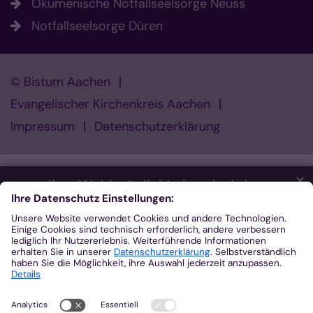
Ökumenische Notfallseelsorge Neuss
Notfallseelsorge Düren
© Bistum Aachen
Evangelischer Kirchenkreis Aachen
Impressum
Datenschutzerklärung
✕
Ihre Wahlmöglichkeiten bei den
Einstellungen zum Datenschutz
Wir möchten Ihnen ein optimales Webseiten-Erlebnis bieten.
Dazu verwenden wir Cookies, die für das Funktionieren unserer
Website notwendig sind. Mit Ihrer Zustimmung verwenden wir
auch Cookies und andere Technologien, die zur Anzeige
externer Inhalte (Videos über Youtube, Audios über
Soundcloud, Karten über MapTiler ...) oder zu anonymen
Statistikzwecken genutzt werden. Sie können selbst