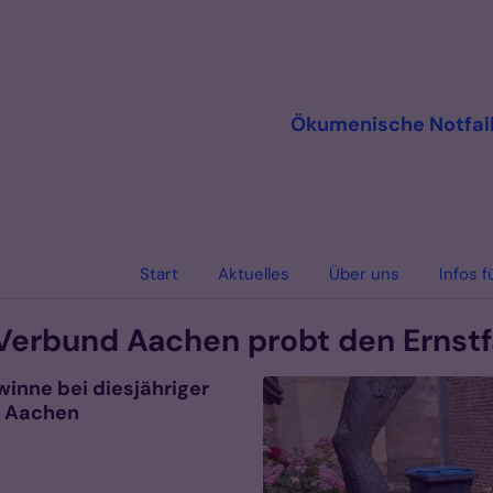
Ökumenische Notfall
Start
Aktuelles
Über uns
Infos f
 Verbund Aachen probt den Ernstfa
winne bei diesjähriger
v Aachen