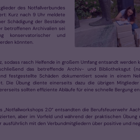
glieder des Notfallverbundes
ert: Kurz nach 9 Uhr meldete
iner Schädigung der Bestände
r betroffenen Archivalien sei
ng konservatorischer und
erden könnten.
rz, sodass rasch Helfende in großem Umfang entsandt werden k
ließend das betreffende Archiv- und Bibliotheksgut (n
und festgestellte Schäden dokumentiert sowie in einem Ne
et. Die Übung diente einerseits dazu die übrigen Mitglieder
rseits sollten effiziente Abläufe für eine schnelle Bergung en
s „Notfallworkshops 2.0“ entsandten die Berufsfeuerwehr Aach
ierten, aber im Vorfeld und während der praktischen Übung n
r ausführlich mit den Verbundmitgliedern über positive und ne