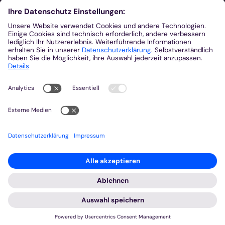
Ihre Wahlmöglichkeiten bei den
Einstellungen zum Datenschutz
Wir möchten Ihnen ein optimales Webseiten-Erlebnis bieten.
Dazu verwenden wir Cookies, die für das Funktionieren unserer
Website notwendig sind. Mit Ihrer Zustimmung verwenden wir
auch Cookies und andere Technologien, die zur Anzeige
externer Inhalte (Videos über Youtube, Audios über
Soundcloud, Karten über MapTiler ...) oder zu anonymen
Statistikzwecken genutzt werden. Sie können selbst
entscheiden, welche Kategorien Sie zulassen möchten. Bitte
beachten Sie, dass auf Basis Ihrer Einstellungen womöglich
nicht mehr alle Funktionalitäten der Seite zur Verfügung stehen.
Weitere Informationen und die Möglichkeit zum Widerruf Ihrer
Einwillung finden Sie in unserer
Datenschutzerklärung
.
Impressum
Datenschutzerklärung
Notwendig
Externe Inhalte
Speichern
Alle akzeptieren