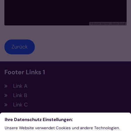
© Bistum Aachen - Robin Schall
Zurück
Footer Links 1
Link A
Link B
Link C
Footer Links 2