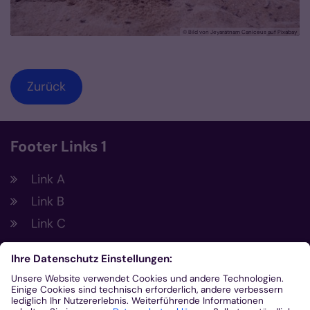
© Bild von Jeyaratnam Caniceus auf Pixabay
Zurück
Footer Links 1
Link A
Link B
Link C
Footer Links 2
Link A
© Foto von <a href=https://unsplash.com/@markusspiske?