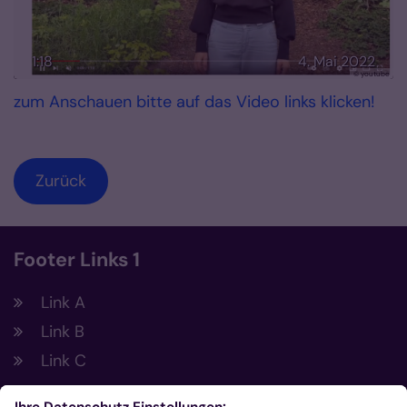
1:18
4. Mai 2022
© youtube
zum Anschauen bitte auf das Video links klicken!
Zurück
Footer Links 1
Link A
Link B
Link C