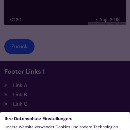
01:20
7. Aug. 2018
© Bistum Aachen - Jonas Diener
Zurück
Footer Links 1
Link A
Link B
Link C
Footer Links 2