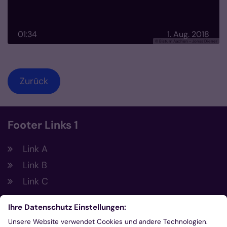
01:34
1. Aug. 2018
© Bistum Aachen - Jonas Diener
Zurück
Footer Links 1
Link A
Link B
Link C
Footer Links 2