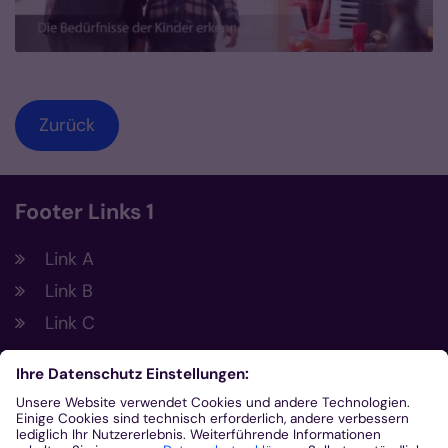
Zurück
Footer Links 1
Link A
Link B
Link C
Footer Links 2
Link A