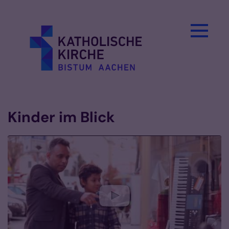
Zum Inhalt springen
Kinder im Blick