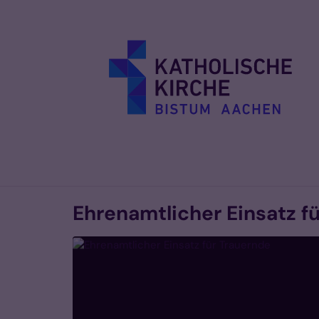
Zum Inhalt springen
Ehrenamtlicher Einsatz f