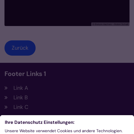
© Bistum Aachen - Robin Schall
Zurück
Footer Links 1
Link A
Link B
Link C
Footer Links 2