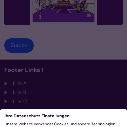
Zurück
Footer Links 1
Link A
Link B
Link C
Footer Links 2