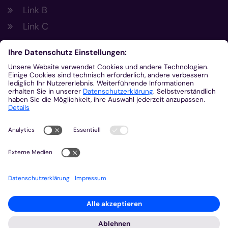
Link B
Link C
Footer Links 2
Link A
Link B
Link C
Kontakt
Gemeinsam.Vernetzt.Digital
Domplatz
55116
Mainz