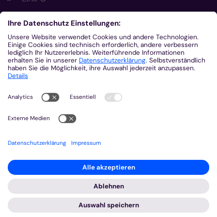
Footer Links 2
Link A
Link B
Link C
Kontakt
Gemeinsam.Vernetzt.Digital
Domplatz
55116
Mainz
© Bistum Aachen
Impressum
Datenschutzerklärung