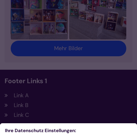
Mehr Bilder
Footer Links 1
Link A
Link B
Link C
Footer Links 2